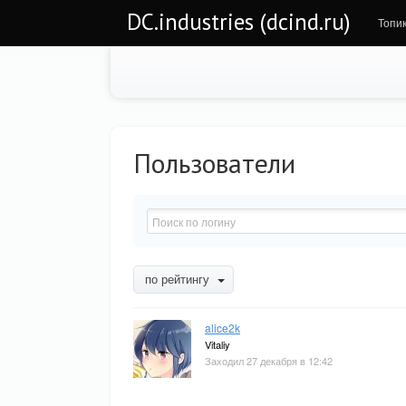
DC.industries (dcind.ru)
Топи
Пользователи
по рейтингу
alice2k
Vitaliy
Заходил 27 декабря в 12:42